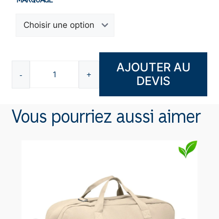
MARQUAGE
AJOUTER AU
-
+
DEVIS
quantité
de
Bloc-
Vous pourriez aussi aimer
notes
A5
K3275