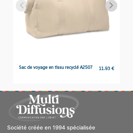
Sac de voyage en tissu recyclé A2507
C
11.93
€
Société créée en 1994 spécialisée