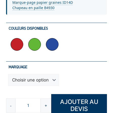
Marque-page papier graines ID14D
Chapeau en paille B4930
COULEURS DISPONIBLES
MARQUAGE
AJOUTER AU
-
+
DEVIS
quantité