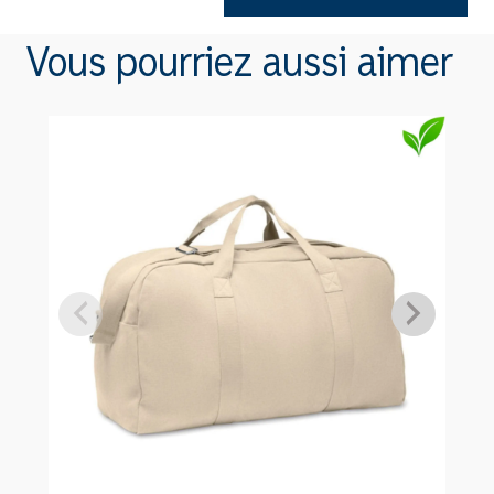
de
Bouteille
Vous pourriez aussi aimer
éco
500ml
K4770