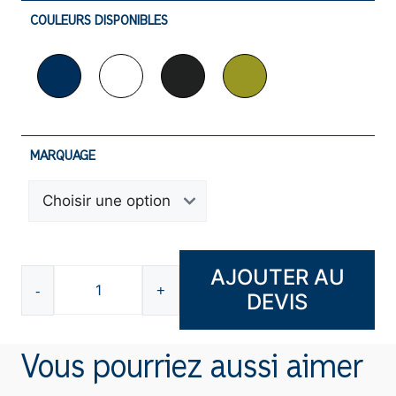
COULEURS DISPONIBLES
MARQUAGE
AJOUTER AU
-
+
DEVIS
quantité
de
Bouteille
Vous pourriez aussi aimer
isotherme
-