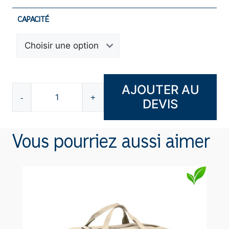
CAPACITÉ
AJOUTER AU
-
+
DEVIS
quantité
de
Bouteille
Vous pourriez aussi aimer
500ml
et
750ml
L1184