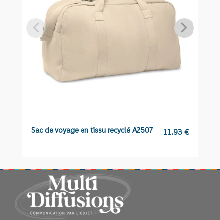
Sac de voyage en tissu recyclé A2507
C
11.93
€