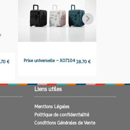
Prise universelle – XO7104
Pack compos
.70
€
18.70
€
et d’une pri
Liens utiles
Mentions Légales
Politique de confidentialité
Conditions Générales de Vente