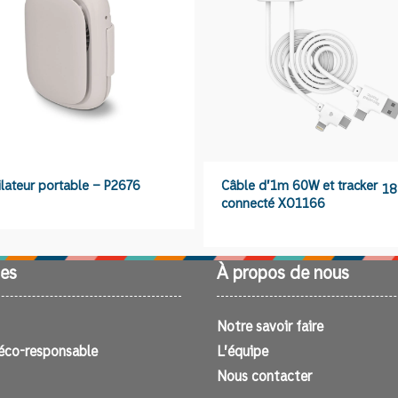
F4993
ilateur portable – P2676
Câble d’1m 60W et tracker
18
connecté XO1166
es
À propos de nous
Notre savoir faire
éco-responsable
L’équipe
Nous contacter