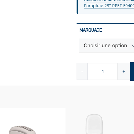
Parapluie 23" RPET F940
MARQUAGE
-
+
quantité
de
Câble
de
recharge
3
en
1