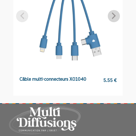
Câble multi-connecteurs XO1040
V
5.55
€