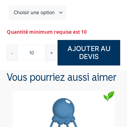
Quantité minimum requise est 10
AJOUTER AU
-
+
DEVIS
quantité
de
Powerbank
Vous pourriez aussi aimer
chargement
sans
fil
10
000mAh
KA-
11