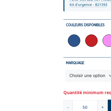
Kit d'urgence - B21593
COULEURS DISPONIBLES
MARQUAGE
Quantité minimum requ
-
+
quantité