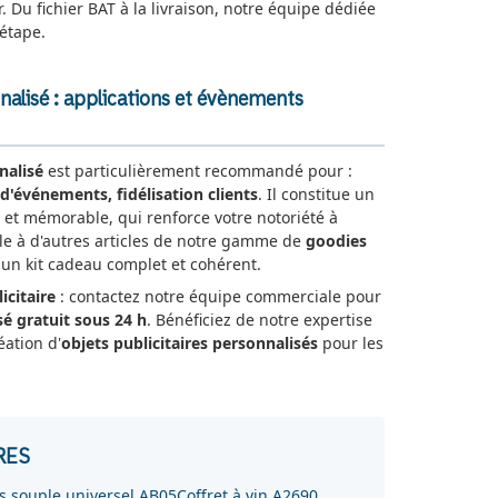
r. Du fichier BAT à la livraison, notre équipe dédiée
étape.
nnalisé : applications et évènements
nalisé
est particulièrement recommandé pour :
d'événements, fidélisation clients
. Il constitue un
 et mémorable, qui renforce votre notoriété à
-le à d'autres articles de notre gamme de
goodies
n kit cadeau complet et cohérent.
icitaire
: contactez notre équipe commerciale pour
sé gratuit sous 24 h
. Bénéficiez de notre expertise
éation d'
objets publicitaires personnalisés
pour les
RES
is souple universel AB05
Coffret à vin A2690