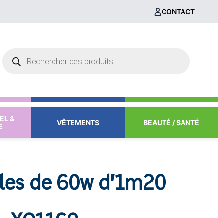
CONTACT
Recherche
de
produits
EL &
VÊTEMENTS
BEAUTÉ / SANTÉ
E
bles de 60w d’1m20