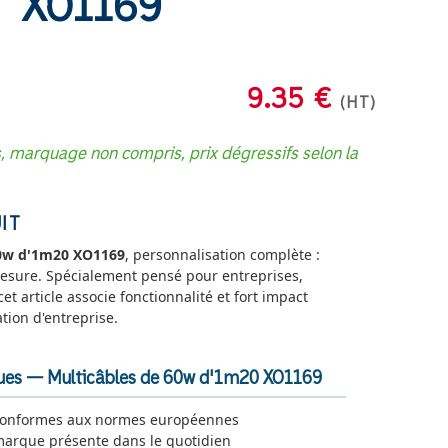
XO1169
9.35 €
(HT)
s, marquage non compris, prix dégressifs selon la
IT
60w d'1m20 XO1169
, personnalisation complète :
 mesure. Spécialement pensé pour entreprises,
 cet article associe fonctionnalité et fort impact
tion d'entreprise.
ques — Multicâbles de 60w d'1m20 XO1169
conformes aux normes européennes
marque présente dans le quotidien