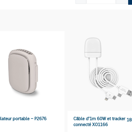
de
Multicâbles
de
60w
d'1m20
XO1169
ilateur portable – P2676
Câble d’1m 60W et tracker
18
connecté XO1166