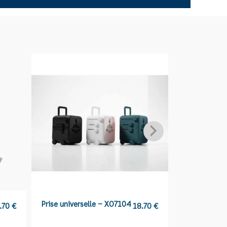
Prise universelle – XO7104
Pack compos
.70
€
18.70
€
et d’une pri