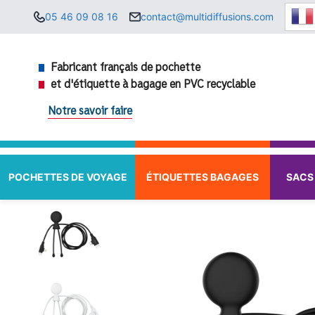
Aller
05 46 09 08 16
contact@multidiffusions.com
au
contenu
Fabricant français de pochette
et d'étiquette à bagage en PVC recyclable
Notre savoir faire
POCHETTES DE VOYAGE
ÉTIQUETTES BAGAGES
SACS 