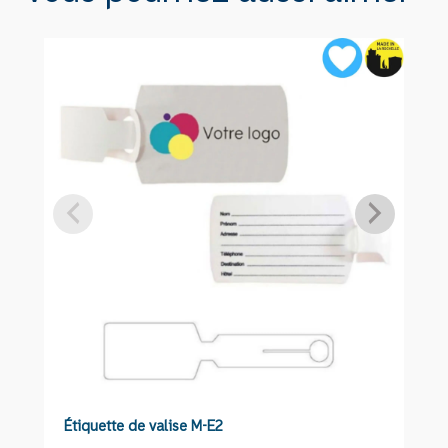
avion
E2FLY
Étiquette de valise M-E2
É