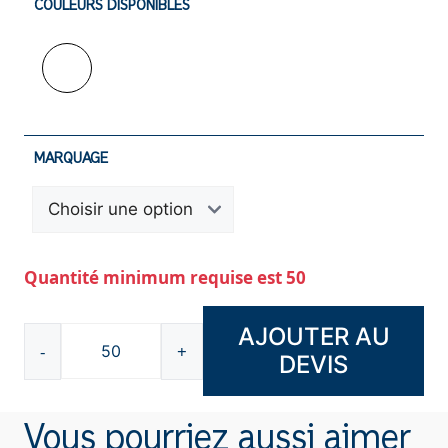
COULEURS DISPONIBLES
MARQUAGE
Quantité minimum requise est 50
AJOUTER AU
-
+
DEVIS
quantité
de
Étiquette
Vous pourriez aussi aimer
forme