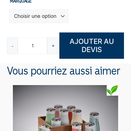
MARQUAGE
AJOUTER AU
-
+
DEVIS
quantité
de
Gourde
Vous pourriez aussi aimer
pliable
700ml
K4685