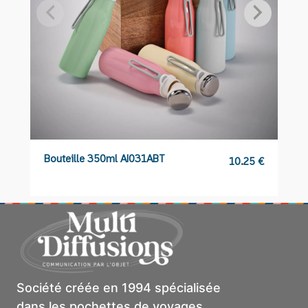
Bouteille 350ml AI031ABT
B
10.25
€
Société créée en 1994 spécialisée
dans les pochettes de voyages,