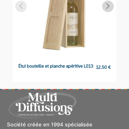
Étui bouteille et planche apéritive L013
Sa
12.50
€
D
Société créée en 1994 spécialisée