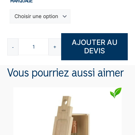
MARQUAGE
AJOUTER AU
-
+
DEVIS
quantité
de
Kit
Vous pourriez aussi aimer
couvert
A6149