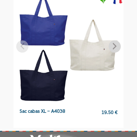
toile
L0783
Sac cabas XL – A4038
T
19.50
€