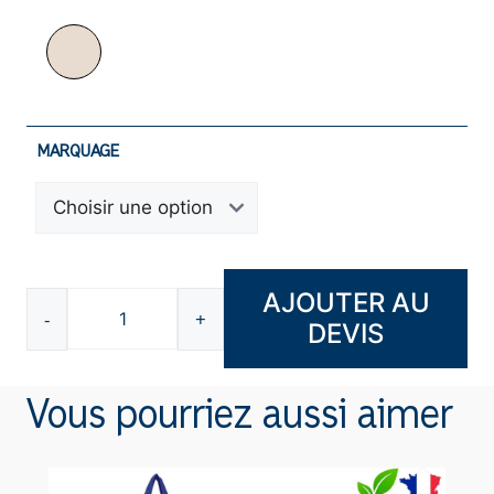
MARQUAGE
AJOUTER AU
-
+
DEVIS
quantité
de
Sac
Vous pourriez aussi aimer
en
jute
et