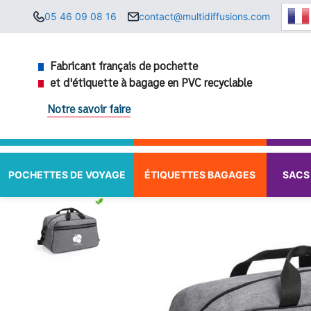
Aller
05 46 09 08 16
contact@multidiffusions.com
au
contenu
Fabricant français de pochette
et d'étiquette à bagage en PVC recyclable
Notre savoir faire
POCHETTES DE VOYAGE
ÉTIQUETTES BAGAGES
SACS 