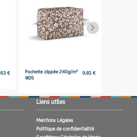
Pochette zippée 240g/m²
Gourde en ac
.63
€
9.81
€
W26
et liège – K
Liens utiles
Mentions Légales
Politique de confidentialité