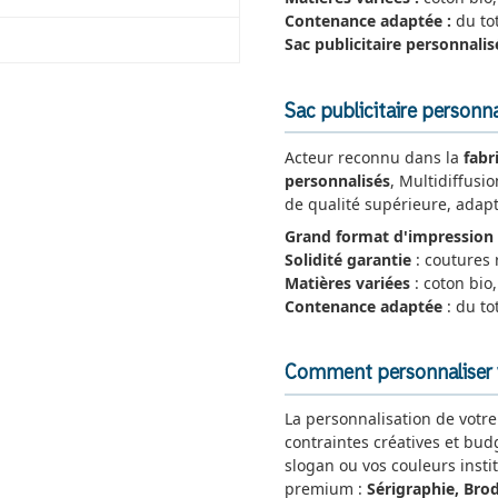
Contenance adaptée :
du to
Sac publicitaire personnalisé
Sac publicitaire personna
Acteur reconnu dans la
fabr
personnalisés
, Multidiffusi
de qualité supérieure, adapt
Grand format d'impression
Solidité garantie
: coutures 
Matières variées
: coton bio,
Contenance adaptée
: du to
Comment personnaliser vo
La personnalisation de votr
contraintes créatives et bud
slogan ou vos couleurs insti
premium :
Sérigraphie, Brod