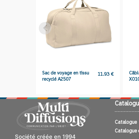
Sac de voyage en tissu
Câbl
11.93
€
recyclé A2507
XO1
Catalogu
Catalogue
Catalogue 
Société créée en 1994