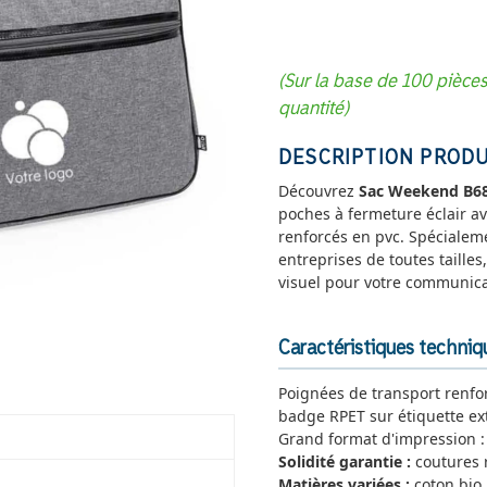
(Sur la base de 100 pièce
quantité)
DESCRIPTION PRODU
Découvrez
Sac Weekend B6
poches à fermeture éclair av
renforcés en pvc. Spécialem
entreprises de toutes tailles,
visuel pour votre communica
Caractéristiques techn
Poignées de transport renfor
badge RPET sur étiquette ex
Grand format d'impression : 
Solidité garantie :
coutures r
Matières variées :
coton bio,