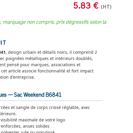
5.83 €
(HT)
s, marquage non compris, prix dégressifs selon la
IT
841
, design urbain et détails noirs, il comprend 2
ec poignées métalliques et intérieurs doublés,
ent pensé pour marques, associations et
 cet article associe fonctionnalité et fort impact
tion d'entreprise.
iques — Sac Weekend B6841
cées et sangle de corps croisé réglable, avec
térieure.
visibilité maximale de votre logo
enforcées, anses solides
 polyester, jute ou non-tissé