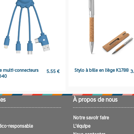
e multi-connecteurs
Stylo à bille en liège K1788
5.55
€
3
040
es
À propos de nous
Notre savoir faire
éco-responsable
L’équipe