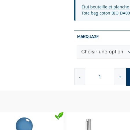
Étui bouteille et planche
Tote bag coton BIO DA0
MARQUAGE
-
+
quantité
de
Sac
Weekend
B6841