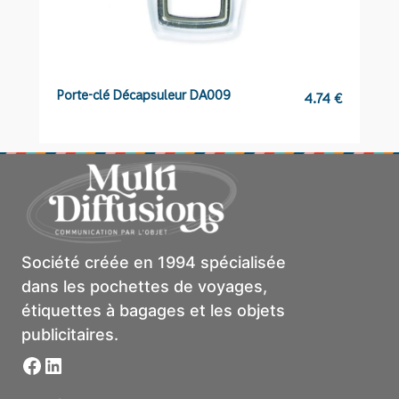
Porte-clé Décapsuleur DA009
Po
4.74
€
Société créée en 1994 spécialisée
dans les pochettes de voyages,
étiquettes à bagages et les objets
publicitaires.
Facebook
LinkedIn