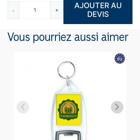
AJOUTER AU
-
+
DEVIS
quantité
de
Porte-
Vous pourriez aussi aimer
clés
rond
en
bois
F8120